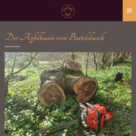
Zum
Hauptinhalt
springen
Der Apfelbaum vom Bartelsbusch