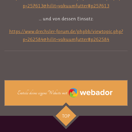
p=257613&hilit=vakuumfutter#p257613
... und von dessen Einsatz:
https://www.drechsler-forum.de/phpbb/viewtopic.php?
p=262584&hilit=vakuumfutter#p262584
Webador
Erstelle deine eigene Website mit
TOP