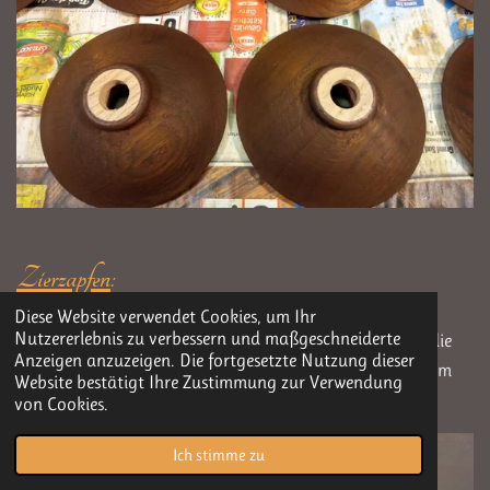
Zierzapfen
:
Diese Website verwendet Cookies, um Ihr
Nutzererlebnis zu verbessern und maßgeschneiderte
An den losen, aber noch verwendbaren Zierzapfen wird die
Anzeigen anzuzeigen. Die fortgesetzte Nutzung dieser
Anschlagfläche geglättet und der Leimzapfen auf das zum
Website bestätigt Ihre Zustimmung zur Verwendung
späteren Einleimen benötigte Maß gebracht.
von Cookies.
Ich stimme zu