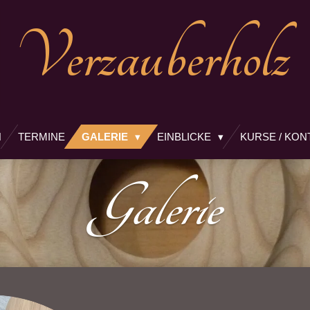
Verzauberholz
H
TERMINE
GALERIE
EINBLICKE
KURSE / KON
Galerie