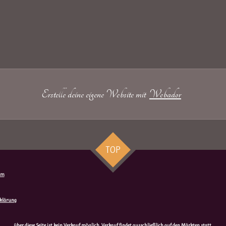
Erstelle deine eigene Website mit
Webador
TOP
um
klärung
über diese Seite ist kein Verkauf möglich. Verkauf findet ausschließlich auf den Märkten statt.